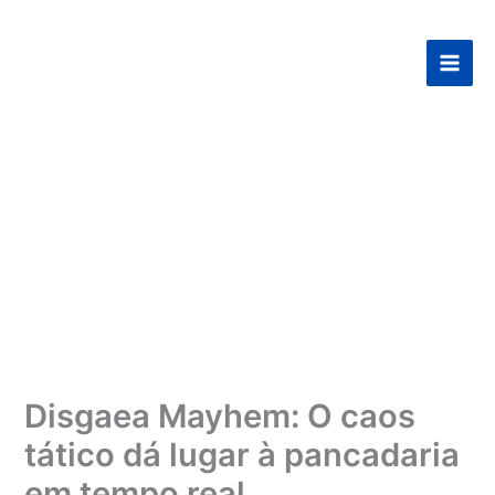
Ir
para
o
conteúdo
Disgaea Mayhem: O caos
tático dá lugar à pancadaria
em tempo real