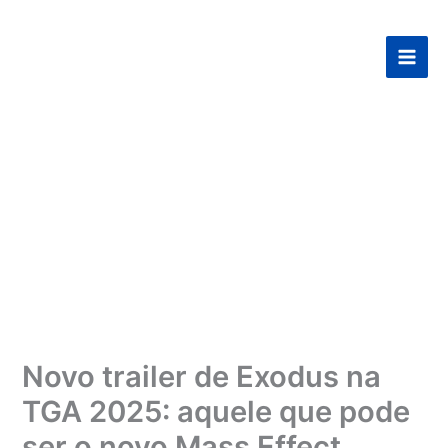
Ir
para
o
conteúdo
Novo trailer de Exodus na
TGA 2025: aquele que pode
ser o novo Mass Effect