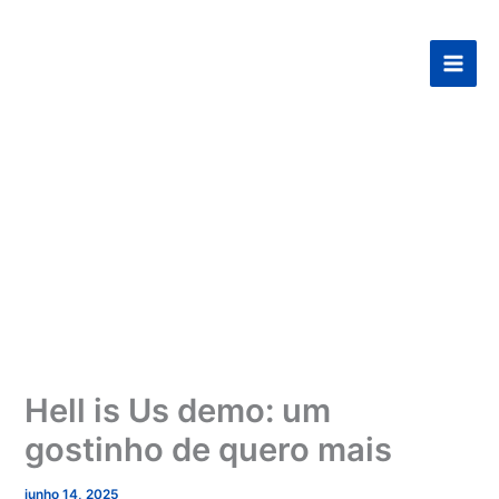
Ir
para
o
conteúdo
Hell is Us demo: um
gostinho de quero mais
junho 14, 2025