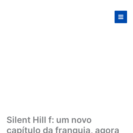
Ir
para
o
conteúdo
Silent Hill f: um novo
capítulo da franquia, agora