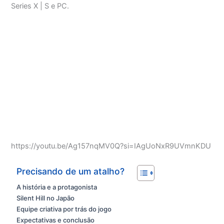
Series X | S e PC.
https://youtu.be/Ag157nqMV0Q?si=IAgUoNxR9UVmnKDU
Precisando de um atalho?
A história e a protagonista
Silent Hill no Japão
Equipe criativa por trás do jogo
Expectativas e conclusão