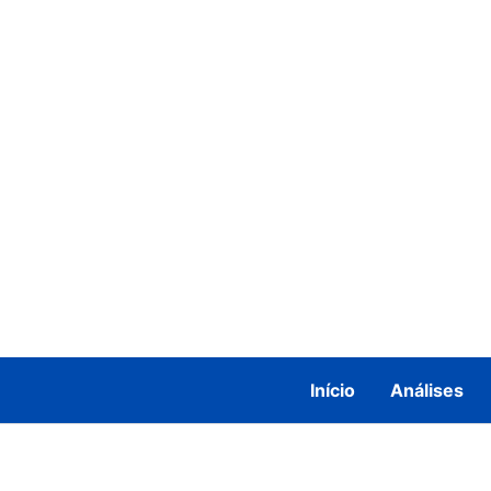
Ir
para
o
conteúdo
Início
Análises