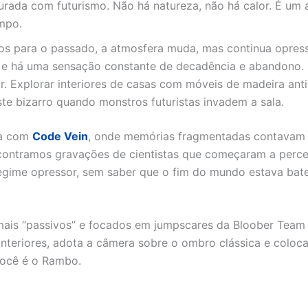
urada com futurismo. Não há natureza, não há calor. É um am
mpo.
 para o passado, a atmosfera muda, mas continua opressiv
e há uma sensação constante de decadência e abandono. O 
ar. Explorar interiores de casas com móveis de madeira ant
te bizarro quando monstros futuristas invadem a sala.
ia com
Code Vein
, onde memórias fragmentadas contavam
ncontramos gravações de cientistas que começaram a percebe
egime opressor, sem saber que o fim do mundo estava bat
is “passivos” e focados em jumpscares da Bloober Team (c
anteriores, adota a câmera sobre o ombro clássica e col
você é o Rambo.