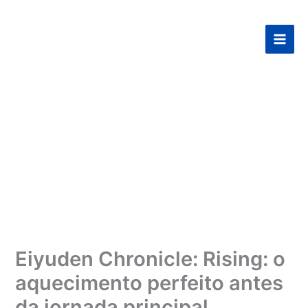
Ir
para
o
conteúdo
Eiyuden Chronicle: Rising: o
aquecimento perfeito antes
da jornada principal