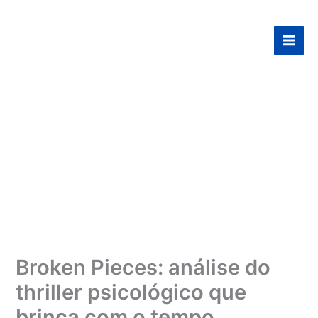
Ir
para
o
conteúdo
Broken Pieces: análise do
thriller psicológico que
brinca com o tempo