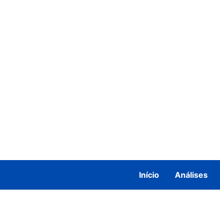
Ir
para
o
conteúdo
Início
Análises