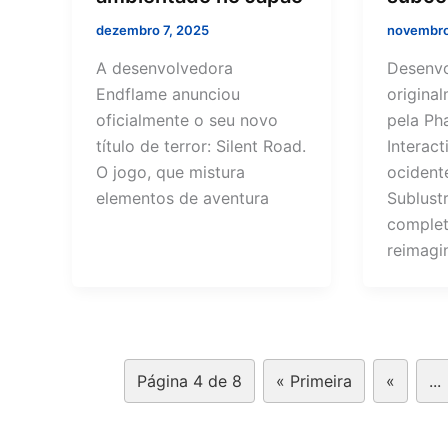
dezembro 7, 2025
novembro
A desenvolvedora
Desenvo
Endflame anunciou
origina
oficialmente o seu novo
pela Ph
título de terror: Silent Road.
Interac
O jogo, que mistura
ocident
elementos de aventura
Sublust
comple
reimagi
Página 4 de 8
« Primeira
«
...