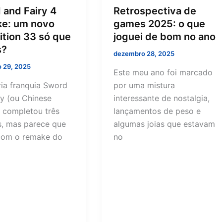
 and Fairy 4
Retrospectiva de
e: um novo
games 2025: o que
tion 33 só que
joguei de bom no ano
s?
dezembro 28, 2025
 29, 2025
Este meu ano foi marcado
ria franquia Sword
por uma mistura
ry (ou Chinese
interessante de nostalgia,
) completou três
lançamentos de peso e
, mas parece que
algumas joias que estavam
com o remake do
no