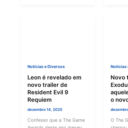
Notícias e Diversos
Notícias
Leon é revelado em
Novo t
novo trailer de
Exodu
Resident Evil 9
aquel
Requiem
o nov
dezembro 14, 2025
dezembro
Confesso que a The Game
O The 
Awards deste ano mexeu
chegou 