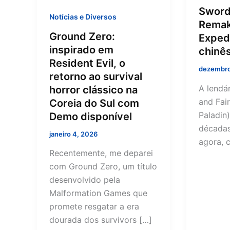
Sword
Notícias e Diversos
Remak
Ground Zero:
Expedi
inspirado em
chinê
Resident Evil, o
dezembro
retorno ao survival
A lendá
horror clássico na
and Fai
Coreia do Sul com
Paladin
Demo disponível
décadas
janeiro 4, 2026
agora, 
Recentemente, me deparei
com Ground Zero, um título
desenvolvido pela
Malformation Games que
promete resgatar a era
dourada dos survivors […]