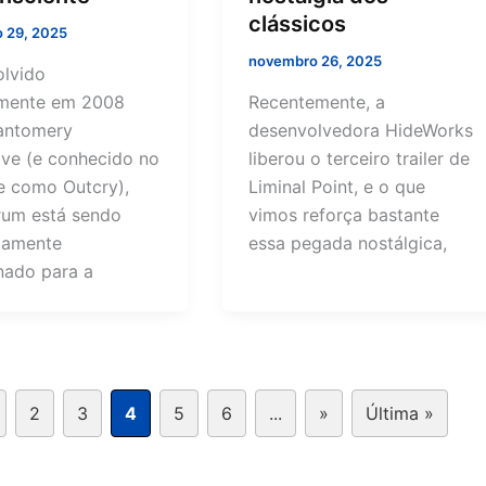
clássicos
 29, 2025
novembro 26, 2025
lvido
lmente em 2008
Recentemente, a
antomery
desenvolvedora HideWorks
tive (e conhecido no
liberou o terceiro trailer de
e como Outcry),
Liminal Point, e o que
rum está sendo
vimos reforça bastante
tamente
essa pegada nostálgica,
nado para a
2
3
4
5
6
...
»
Última »